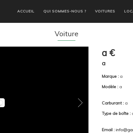
ACCUEIL
QUI SOMMES-NOUS ?
VOITURES
LOC
Voiture
a €
a
Marque :
a
Modèle :
a
Carburant :
a
Type de boîte :
Email :
info@ga