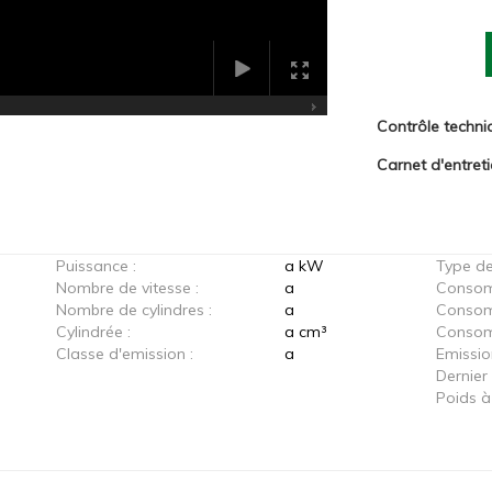
Contrôle techni
Carnet d'entret
Puissance :
a kW
Type de
Nombre de vitesse :
a
Consom
Nombre de cylindres :
a
Consom
Cylindrée :
a cm³
Consomm
Classe d'emission :
a
Emissio
Dernier
Poids à 