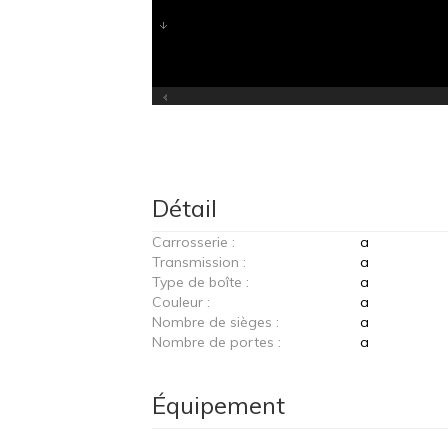
Détail
Carrosserie :
a
Transmission :
a
Type de boîte :
a
Couleur :
a
Nombre de sièges :
a
Nombre de portes :
a
Équipement