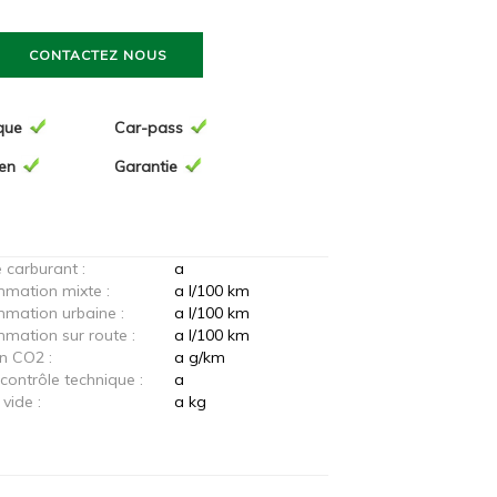
CONTACTEZ NOUS
que
Car-pass
ien
Garantie
 carburant :
a
mation mixte :
a l/100 km
mation urbaine :
a l/100 km
ation sur route :
a l/100 km
n CO2 :
a g/km
 contrôle technique :
a
vide :
a kg