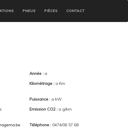
ATIONS
PNEUS
PIÈCES
CONTACT
Année :
a
Kilomètrage :
a Km
Puissance :
a kW
a
Emission CO2 :
a g/km
ragema.be
Téléphone :
0474/06 57 68